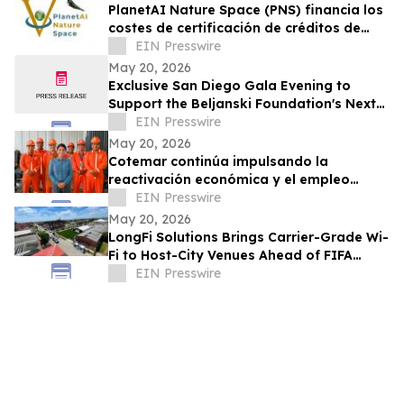
PlanetAI Nature Space (PNS) financia los
costes de certificación de créditos de
carbono hasta su venta
EIN Presswire
May 20, 2026
Exclusive San Diego Gala Evening to
Support the Beljanski Foundation's Next
Frontier in Cancer Stem Cell Research
EIN Presswire
May 20, 2026
Cotemar continúa impulsando la
reactivación económica y el empleo
digno en Ciudad del Carmen con nuevas
EIN Presswire
contrataciones
May 20, 2026
LongFi Solutions Brings Carrier-Grade Wi-
Fi to Host-City Venues Ahead of FIFA
World Cup 2026™
EIN Presswire