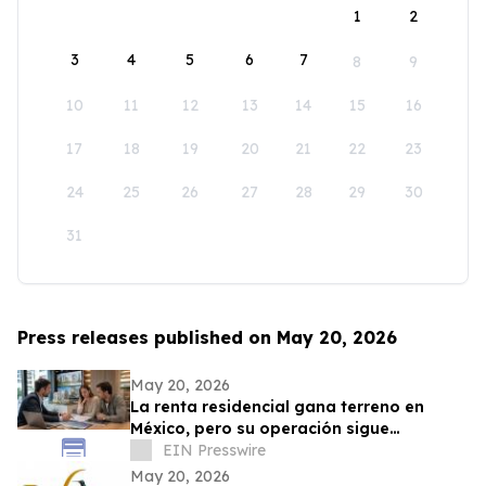
1
2
3
4
5
6
7
8
9
10
11
12
13
14
15
16
17
18
19
20
21
22
23
24
25
26
27
28
29
30
31
Press releases published on May 20, 2026
May 20, 2026
La renta residencial gana terreno en
México, pero su operación sigue
dependiendo de procesos manuales
EIN Presswire
May 20, 2026